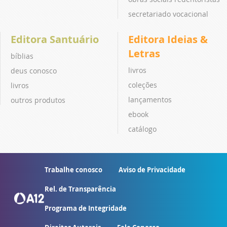
secretariado vocacional
Editora Santuário
Editora Ideias &
Letras
bíblias
livros
deus conosco
coleções
livros
lançamentos
outros produtos
ebook
catálogo
Trabalhe conosco
Aviso de Privacidade
Rel. de Transparência
Programa de Integridade