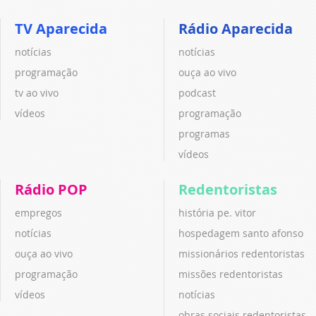
TV Aparecida
Rádio Aparecida
notícias
notícias
programação
ouça ao vivo
tv ao vivo
podcast
vídeos
programação
programas
vídeos
Rádio POP
Redentoristas
empregos
história pe. vitor
notícias
hospedagem santo afonso
ouça ao vivo
missionários redentoristas
programação
missões redentoristas
vídeos
notícias
obras sociais redentoristas