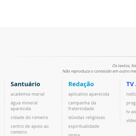
Os textos, fo
Não reproduza o conteúdo em outro meio
Santuário
Redação
TV
academia marial
aplicativo aparecida
notí
água mineral
campanha da
prog
aparecida
fraternidade
tv ao
cidade do romeiro
dúvidas religiosas
víde
centro de apoio ao
espiritualidade
romeiro
igreja