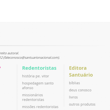
reito autoral.
12 (faleconosco@santuarionacional.com).
P
Redentoristas
Editora
Santuário
história pe. vitor
bíblias
hospedagem santo
afonso
deus conosco
missionários
livros
redentoristas
outros produtos
missões redentoristas