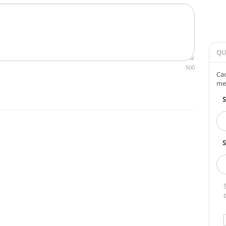
QU
500
Cad
me
S