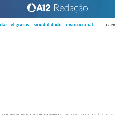
das religiosas
sinodalidade
institucional
ANUNC
. ANTÔNIO QUEIROZ, C.SS.R (IN MEMORIAM)
EM HISTÓRIAS DE VIDA
27 ABR 201