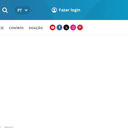
Fazer login
PT
IE
CONTATO
DOAÇÃO
5 - 08H00