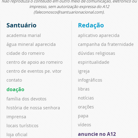
Não reproduza o conteúdo em outro meio de comunicação, eletrônico ou
impresso, sem autorização expressa do A12
(faleconosco@santuarionacional.com).
Santuário
Redação
academia marial
aplicativo aparecida
água mineral aparecida
campanha da fraternidade
cidade do romeiro
dúvidas religiosas
centro de apoio ao romeiro
espiritualidade
centro de eventos pe. vitor
igreja
contato
infográficos
doação
libras
notícias
família dos devotos
orações
história de nossa senhora
papa
imprensa
vídeos
locais turísticos
anuncie no A12
loja oficial