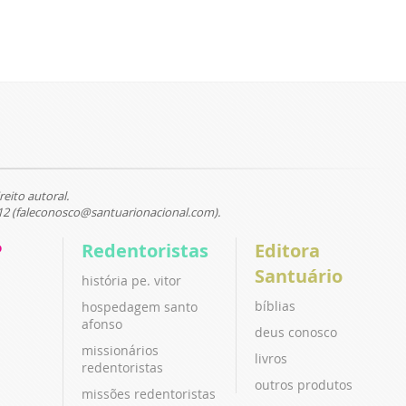
reito autoral.
12 (faleconosco@santuarionacional.com).
P
Redentoristas
Editora
Santuário
história pe. vitor
bíblias
hospedagem santo
afonso
deus conosco
missionários
livros
redentoristas
outros produtos
missões redentoristas