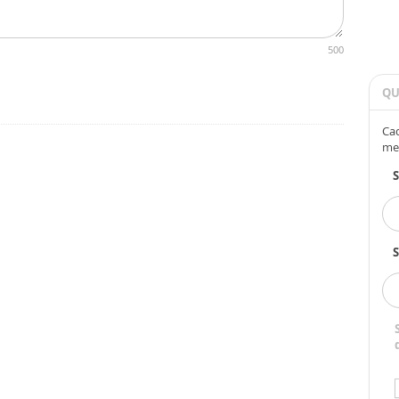
500
QU
Cad
me
S