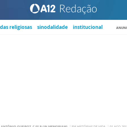
das religiosas
sinodalidade
institucional
ANUNC
. ANTÔNIO QUEIROZ, C.SS.R (IN MEMORIAM)
EM HISTÓRIAS DE VIDA
01 AGO 201