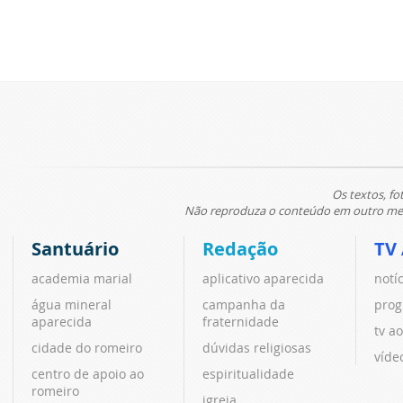
Os textos, fo
Não reproduza o conteúdo em outro meio
Santuário
Redação
TV
academia marial
aplicativo aparecida
notí
água mineral
campanha da
prog
aparecida
fraternidade
tv ao
cidade do romeiro
dúvidas religiosas
víde
centro de apoio ao
espiritualidade
romeiro
igreja