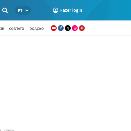
Fazer login
PT
IE
CONTATO
DOAÇÃO
3 - 08H00