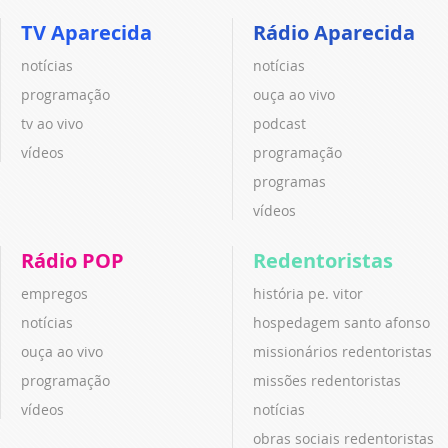
TV Aparecida
Rádio Aparecida
notícias
notícias
programação
ouça ao vivo
tv ao vivo
podcast
vídeos
programação
programas
vídeos
Rádio POP
Redentoristas
empregos
história pe. vitor
notícias
hospedagem santo afonso
ouça ao vivo
missionários redentoristas
programação
missões redentoristas
vídeos
notícias
obras sociais redentoristas