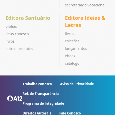
secretariado vocacional
Editora Santuário
Editora Ideias &
Letras
bíblias
livros
deus conosco
coleções
livros
lançamentos
outros produtos
ebook
catálogo
Trabalhe conosco
Aviso de Privacidade
Rel. de Transparência
Programa de Integridade
Direitos Autorais
Fale Conosco