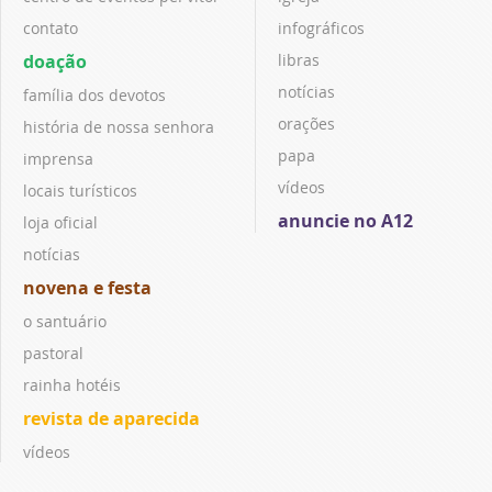
contato
infográficos
doação
libras
notícias
família dos devotos
orações
história de nossa senhora
papa
imprensa
vídeos
locais turísticos
anuncie no A12
loja oficial
notícias
novena e festa
o santuário
pastoral
rainha hotéis
revista de aparecida
vídeos