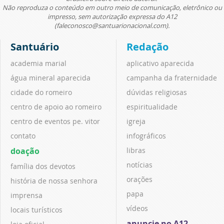
Não reproduza o conteúdo em outro meio de comunicação, eletrônico ou
impresso, sem autorização expressa do A12
(faleconosco@santuarionacional.com).
Santuário
Redação
academia marial
aplicativo aparecida
água mineral aparecida
campanha da fraternidade
cidade do romeiro
dúvidas religiosas
centro de apoio ao romeiro
espiritualidade
centro de eventos pe. vitor
igreja
contato
infográficos
doação
libras
notícias
família dos devotos
orações
história de nossa senhora
papa
imprensa
vídeos
locais turísticos
anuncie no A12