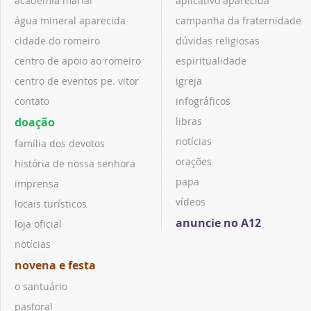
academia marial
aplicativo aparecida
água mineral aparecida
campanha da fraternidade
cidade do romeiro
dúvidas religiosas
centro de apoio ao romeiro
espiritualidade
centro de eventos pe. vitor
igreja
contato
infográficos
doação
libras
notícias
família dos devotos
orações
história de nossa senhora
papa
imprensa
vídeos
locais turísticos
anuncie no A12
loja oficial
notícias
novena e festa
o santuário
pastoral