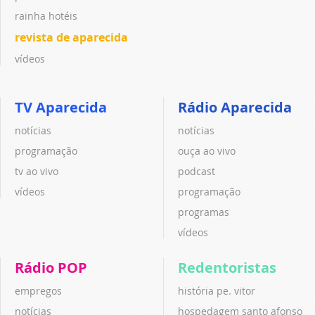
rainha hotéis
revista de aparecida
vídeos
TV Aparecida
Rádio Aparecida
notícias
notícias
programação
ouça ao vivo
tv ao vivo
podcast
vídeos
programação
programas
vídeos
Rádio POP
Redentoristas
empregos
história pe. vitor
notícias
hospedagem santo afonso