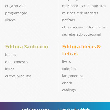
ouça ao vivo
missionários redentoristas
programação
missões redentoristas
vídeos
notícias
obras sociais redentoristas
secretariado vocacional
Editora Santuário
Editora Ideias &
Letras
bíblias
livros
deus conosco
coleções
livros
lançamentos
outros produtos
ebook
catálogo
Trabalhe conosco
Aviso de Privacidade