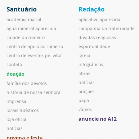
Santuário
Redação
academia marial
aplicativo aparecida
água mineral aparecida
campanha da fraternidade
cidade do romeiro
dúvidas religiosas
centro de apoio ao romeiro
espiritualidade
centro de eventos pe. vitor
igreja
contato
infográficos
doação
libras
notícias
família dos devotos
orações
história de nossa senhora
papa
imprensa
vídeos
locais turísticos
anuncie no A12
loja oficial
notícias
novena e festa