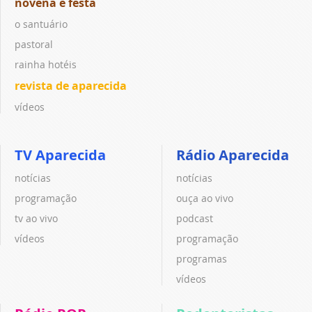
novena e festa
o santuário
pastoral
rainha hotéis
revista de aparecida
vídeos
TV Aparecida
Rádio Aparecida
notícias
notícias
programação
ouça ao vivo
tv ao vivo
podcast
vídeos
programação
programas
vídeos