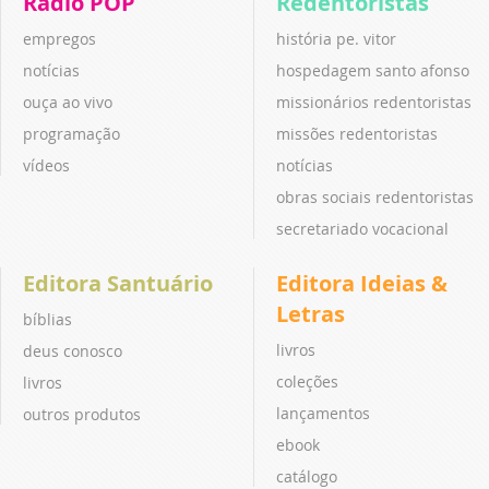
Rádio POP
Redentoristas
empregos
história pe. vitor
notícias
hospedagem santo afonso
ouça ao vivo
missionários redentoristas
programação
missões redentoristas
vídeos
notícias
obras sociais redentoristas
secretariado vocacional
Editora Santuário
Editora Ideias &
Letras
bíblias
livros
deus conosco
coleções
livros
lançamentos
outros produtos
ebook
catálogo