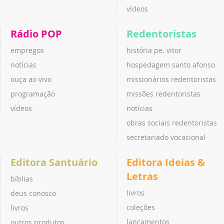
vídeos
Rádio POP
Redentoristas
empregos
história pe. vitor
notícias
hospedagem santo afonso
ouça ao vivo
missionários redentoristas
programação
missões redentoristas
vídeos
notícias
obras sociais redentoristas
secretariado vocacional
Editora Santuário
Editora Ideias &
Letras
bíblias
livros
deus conosco
coleções
livros
lançamentos
outros produtos