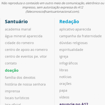
Não reproduza o conteúdo em outro meio de comunicação, eletrônico ou
impresso, sem autorização expressa do A12
(faleconosco@santuarionacional.com).
Santuário
Redação
academia marial
aplicativo aparecida
água mineral aparecida
campanha da fraternidade
cidade do romeiro
dúvidas religiosas
centro de apoio ao romeiro
espiritualidade
centro de eventos pe. vitor
igreja
contato
infográficos
doação
libras
notícias
família dos devotos
orações
história de nossa senhora
papa
imprensa
vídeos
locais turísticos
anuncie no A12
loja oficial