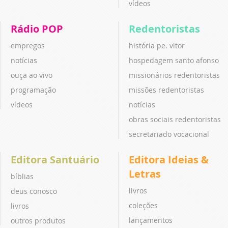
vídeos
Rádio POP
Redentoristas
empregos
história pe. vitor
notícias
hospedagem santo afonso
ouça ao vivo
missionários redentoristas
programação
missões redentoristas
vídeos
notícias
obras sociais redentoristas
secretariado vocacional
Editora Santuário
Editora Ideias &
Letras
bíblias
livros
deus conosco
coleções
livros
lançamentos
outros produtos