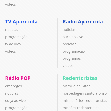
vídeos
TV Aparecida
Rádio Aparecida
notícias
notícias
programação
ouça ao vivo
tv ao vivo
podcast
vídeos
programação
programas
vídeos
Rádio POP
Redentoristas
empregos
história pe. vitor
notícias
hospedagem santo afonso
ouça ao vivo
missionários redentoristas
programação
missões redentoristas