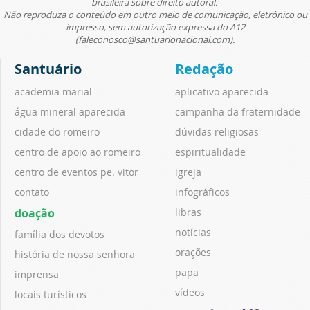
brasileira sobre direito autoral.
Não reproduza o conteúdo em outro meio de comunicação, eletrônico ou
impresso, sem autorização expressa do A12
(faleconosco@santuarionacional.com).
Santuário
Redação
academia marial
aplicativo aparecida
água mineral aparecida
campanha da fraternidade
cidade do romeiro
dúvidas religiosas
centro de apoio ao romeiro
espiritualidade
centro de eventos pe. vitor
igreja
contato
infográficos
doação
libras
notícias
família dos devotos
orações
história de nossa senhora
papa
imprensa
vídeos
locais turísticos