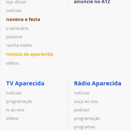
anuncie no A12
loja oficial
notícias
novena e festa
o santuário
pastoral
rainha hotéis
revista de aparecida
vídeos
TV Aparecida
Rádio Aparecida
notícias
notícias
programação
ouça ao vivo
tv ao vivo
podcast
vídeos
programação
programas