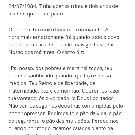
24/07/1984.
Tinha ape
nas trinta e dois anos
de
id
a
de e quatro
de p
adr
e.
O enterro foi muito bonito e comovente. A
hora
mais
emocionante foi q
uan
do todo o povo
cantou a música de q
ue
ele
mais
gostava
:
Pai
Nosso dos mártires.
O
canto diz:
“Pai nosso, dos p
obres
e marginalizados, teu
nome é santificado q
uan
do a just
iça
é nossa
medida. Teu Reino é de lib
erdade
, de
frat
ernidade
, paz e comu
nhão
. Queremos fazer
tua vont
ade
, és o verd
adei
ro D
eus
libertador.
N
ão
vamos seguir as doutrinas corrompidas pelo
poder opressor. Pedimos-te o pão da vida, o pão
da seg
urança, o pão das multidões.
Pe
r
doa-nos
q
uan
do por medo, ficamos calados diante da