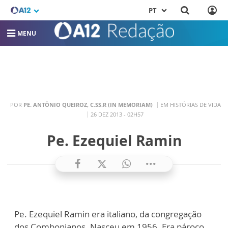
PT
MENU
POR
PE. ANTÔNIO QUEIROZ, C.SS.R (IN MEMORIAM)
EM HISTÓRIAS DE VIDA
26 DEZ 2013 - 02H57
Pe. Ezequiel Ramin
Pe. Ezequiel
Ramin
era italiano, da congregação
dos
Combonianos
. Nasceu
em 1956
. Era pároco