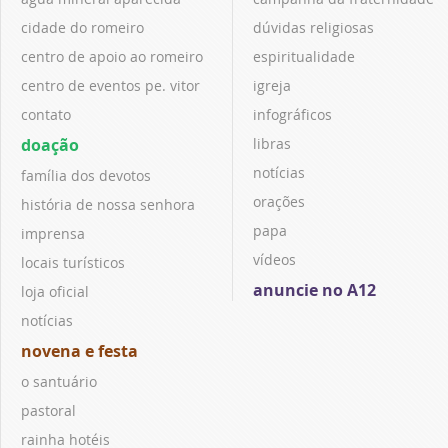
cidade do romeiro
dúvidas religiosas
centro de apoio ao romeiro
espiritualidade
centro de eventos pe. vitor
igreja
contato
infográficos
doação
libras
notícias
família dos devotos
orações
história de nossa senhora
papa
imprensa
vídeos
locais turísticos
anuncie no A12
loja oficial
notícias
novena e festa
o santuário
pastoral
rainha hotéis