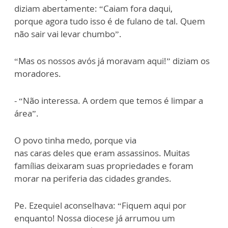
diziam abert
amen
te: “Caiam fora daqui,
p
orque
agora tudo isso é de fulano de tal. Quem
n
ão
sair vai levar chumbo”.
“Mas os nossos avós já moravam aqui!” diziam os
morad
o
res.
-
“N
ão
interessa
. A ordem que
temos é limpar a
área”.
O povo tinha medo, p
orque
via
na
s
cara
s
deles
q
ue
eram assassinos. Muitas
fam
ília
s deix
a
ram suas propr
iedade
s e
foram
morar na periferia das cidades grandes.
Pe
.
Ezequiel aconselhava: “Fiquem aqui por
enq
uan
to
!
Nossa diocese já arrumou um