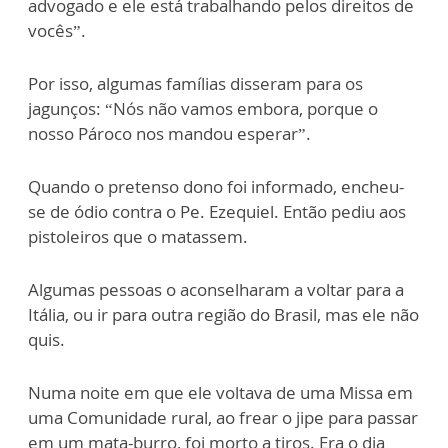
adv
o
gado e ele está trab
alhan
do pelos direitos de
v
ocê
s”.
Por isso, algumas fam
ília
s disseram p
ara
os
jagunços: “Nós n
ão
vamos
embora, porque o
nosso Pároco
nos mandou esperar”.
Quando o pretenso dono
foi informado
,
encheu-
se de ódio contra
o
Pe
.
Ez
equiel
. Então pediu aos
pistoleiros q
ue
o
matassem.
Algumas pessoas o aconselha
ram
a voltar para a
Itália, ou ir para outra região do Br
a
sil, mas ele não
quis.
Numa noite em q
ue
ele voltava de uma
Missa em
uma Comunidade rural,
ao frear o jipe p
ara
passar
em um mata-burro, foi morto a tiros.
Era o dia