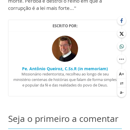
morte. Perdoa e des
tró
i o reino em q
ue
a
corrupção é a lei
mais
fo
r
te
...
”
ESCRITO POR:
Pe. Antônio Queiroz, C.Ss.R (in memoriam)
Missionário redentorista, recolheu ao longo de seu
ministério centenas de histórias que falam de forma simples
e popular da fé e das realidades do povo de Deus.
Seja o primeiro a comentar