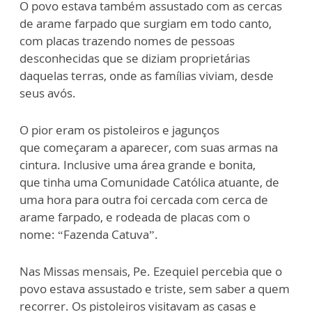
O povo estava também assustado com as cercas
de arame farpado que surgiam em todo ca
n
to,
com placas trazendo nomes de pessoas
desconhecidas que se diziam proprietárias
daqu
e
las terras
,
onde as famílias viviam, desde
seus avós.
O pior eram os pi
s
toleiros e jagunços
q
ue
começaram a aparecer, c
om
suas armas na
cintura.
Inclusive u
ma área
grande
e bonita,
q
ue
tinha uma
Comunidade Católica atuante
, de
uma hora p
ara
outra foi cercada c
om
cerca de
arame farpado, e rodeada de placas c
om
o
nome
:
“
Fazenda
Catuva
”
.
Nas M
issa
s mensais
, Pe. Ezequiel percebia que
o
povo estava
assustado e
triste
,
sem s
a
ber a quem
recorrer. Os pistoleiros visitavam as casas e