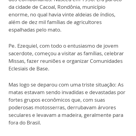
da cidade de Cacoal, Rondônia
,
município
enorme,
no qual
havia vinte aldeias de í
n
dios,
além de dez mil famílias de agricultores
espalhadas pelo mato.
Pe. Ezequiel, com todo o entusiasmo de jovem
sacerdote, começou a visitar as famílias, c
e
lebrar
Missas, fazer reuniões e organizar Comunidades
Eclesiais de Base.
Mas logo se deparou com
um
a triste situação: As
matas estavam sendo invadidas e devast
a
das por
fortes grupos econômicos que, com suas
poderosas motosserras, derrubavam árvores
s
e
culares e levavam a madeira, geralmente para
fora do Brasil.