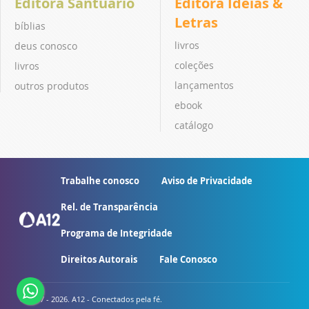
Editora Santuário
Editora Ideias &
Letras
bíblias
livros
deus conosco
coleções
livros
lançamentos
outros produtos
ebook
catálogo
Trabalhe conosco
Aviso de Privacidade
Rel. de Transparência
Programa de Integridade
Direitos Autorais
Fale Conosco
© 2007 - 2026. A12 - Conectados pela fé.