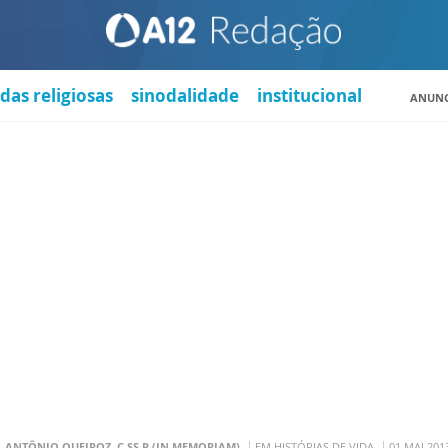
das religiosas
sinodalidade
institucional
ANUNC
. ANTÔNIO QUEIROZ, C.SS.R (IN MEMORIAM)
EM HISTÓRIAS DE VIDA
01 MAI 201