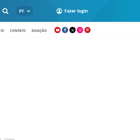
Fazer login
PT
IE
CONTATO
DOAÇÃO
3 - 03H59