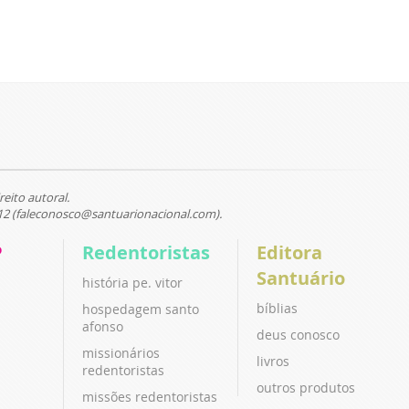
reito autoral.
12 (faleconosco@santuarionacional.com).
P
Redentoristas
Editora
Santuário
história pe. vitor
bíblias
hospedagem santo
afonso
deus conosco
missionários
livros
redentoristas
outros produtos
missões redentoristas