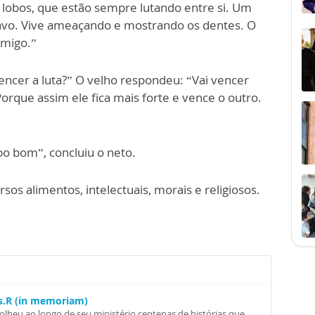
 lobos, que estão sempre lutando entre si. Um
bravo. Vive ameaçando e mostrando os dentes. O
 amigo.”
vencer a luta?” O velho respondeu: “Vai vencer
orque assim ele fica mais forte e vence o outro.
obo bom”, concluiu o neto.
sos alimentos, intelectuais, morais e religiosos.
Ss.R (in memoriam)
colheu ao longo de seu ministério centenas de histórias que