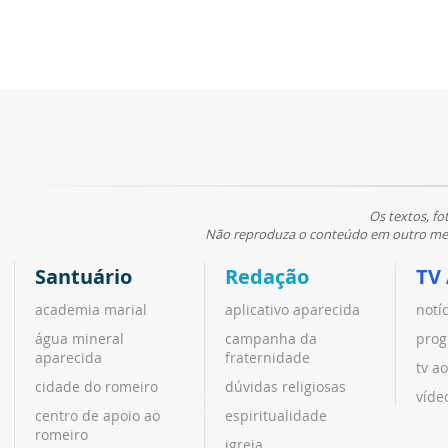
Os textos, fo
Não reproduza o conteúdo em outro meio
Santuário
Redação
TV
academia marial
aplicativo aparecida
notí
água mineral
campanha da
prog
aparecida
fraternidade
tv ao
cidade do romeiro
dúvidas religiosas
víde
centro de apoio ao
espiritualidade
romeiro
igreja