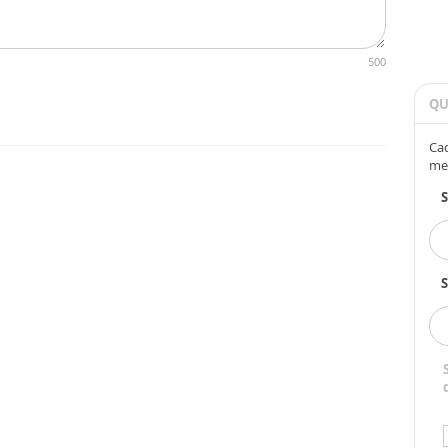
500
QU
Cad
me
S