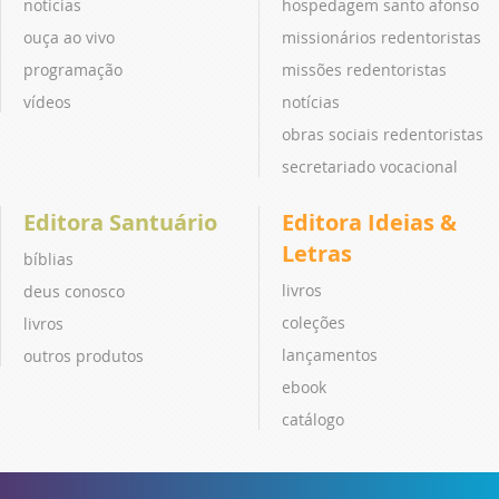
notícias
hospedagem santo afonso
ouça ao vivo
missionários redentoristas
programação
missões redentoristas
vídeos
notícias
obras sociais redentoristas
secretariado vocacional
Editora Santuário
Editora Ideias &
Letras
bíblias
livros
deus conosco
coleções
livros
lançamentos
outros produtos
ebook
catálogo