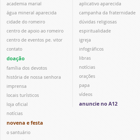
academia marial
aplicativo aparecida
água mineral aparecida
campanha da fraternidade
cidade do romeiro
dúvidas religiosas
centro de apoio ao romeiro
espiritualidade
centro de eventos pe. vitor
igreja
contato
infográficos
doação
libras
notícias
família dos devotos
orações
história de nossa senhora
papa
imprensa
vídeos
locais turísticos
anuncie no A12
loja oficial
notícias
novena e festa
o santuário