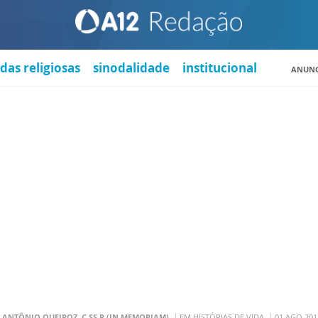
das religiosas
sinodalidade
institucional
ANUNC
. ANTÔNIO QUEIROZ, C.SS.R (IN MEMORIAM)
EM HISTÓRIAS DE VIDA
01 AGO 201