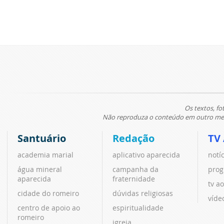
Os textos, fo
Não reproduza o conteúdo em outro meio
Santuário
Redação
TV
academia marial
aplicativo aparecida
notí
água mineral
campanha da
prog
aparecida
fraternidade
tv ao
cidade do romeiro
dúvidas religiosas
víde
centro de apoio ao
espiritualidade
romeiro
igreja