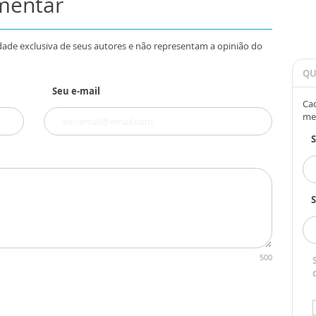
omentar
dade exclusiva de seus autores e não representam a opinião do
QU
Seu e-mail
Cad
me
S
500