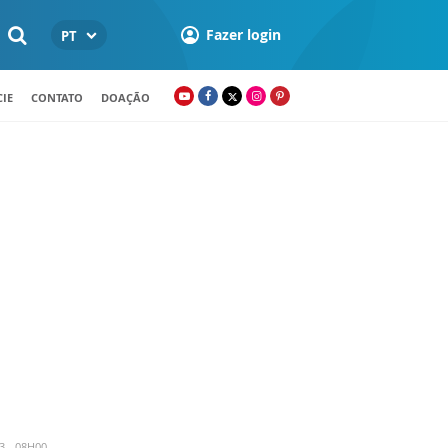
Fazer login
PT
IE
CONTATO
DOAÇÃO
3 - 08H00