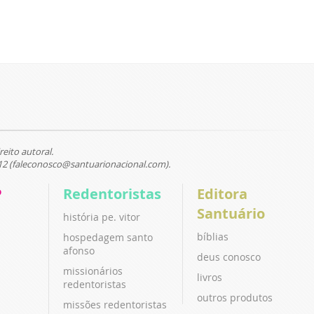
reito autoral.
12 (faleconosco@santuarionacional.com).
P
Redentoristas
Editora
Santuário
história pe. vitor
bíblias
hospedagem santo
afonso
deus conosco
missionários
livros
redentoristas
outros produtos
missões redentoristas