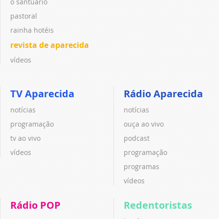
o santuário
pastoral
rainha hotéis
revista de aparecida
vídeos
TV Aparecida
Rádio Aparecida
notícias
notícias
programação
ouça ao vivo
tv ao vivo
podcast
vídeos
programação
programas
vídeos
Rádio POP
Redentoristas