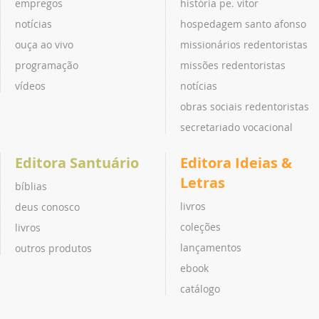
empregos
história pe. vitor
notícias
hospedagem santo afonso
ouça ao vivo
missionários redentoristas
programação
missões redentoristas
vídeos
notícias
obras sociais redentoristas
secretariado vocacional
Editora Santuário
Editora Ideias &
Letras
bíblias
livros
deus conosco
coleções
livros
lançamentos
outros produtos
ebook
catálogo