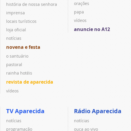
orações
história de nossa senhora
papa
imprensa
vídeos
locais turísticos
anuncie no A12
loja oficial
notícias
novena e festa
o santuário
pastoral
rainha hotéis
revista de aparecida
vídeos
TV Aparecida
Rádio Aparecida
notícias
notícias
programação
ouça ao vivo