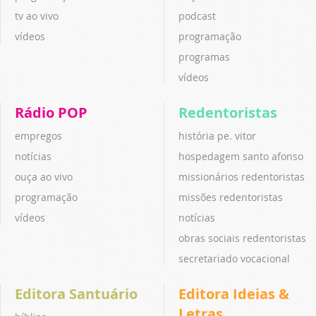
tv ao vivo
podcast
vídeos
programação
programas
vídeos
Rádio POP
Redentoristas
empregos
história pe. vitor
notícias
hospedagem santo afonso
ouça ao vivo
missionários redentoristas
programação
missões redentoristas
vídeos
notícias
obras sociais redentoristas
secretariado vocacional
Editora Santuário
Editora Ideias &
Letras