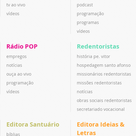
tv ao vivo
podcast
vídeos
programação
programas
vídeos
Rádio POP
Redentoristas
empregos
história pe. vitor
notícias
hospedagem santo afonso
ouça ao vivo
missionários redentoristas
programação
missões redentoristas
vídeos
notícias
obras sociais redentoristas
secretariado vocacional
Editora Santuário
Editora Ideias &
Letras
bíblias