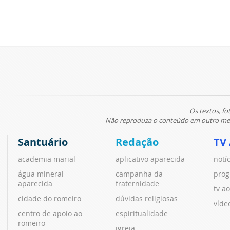
Os textos, fo
Não reproduza o conteúdo em outro meio
Santuário
Redação
TV
academia marial
aplicativo aparecida
notí
água mineral
campanha da
prog
aparecida
fraternidade
tv ao
cidade do romeiro
dúvidas religiosas
víde
centro de apoio ao
espiritualidade
romeiro
igreja