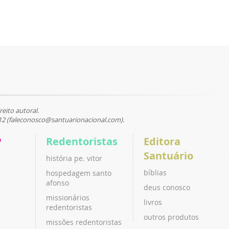
reito autoral.
12 (faleconosco@santuarionacional.com).
P
Redentoristas
Editora
Santuário
história pe. vitor
bíblias
hospedagem santo
afonso
deus conosco
missionários
livros
redentoristas
outros produtos
missões redentoristas