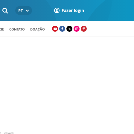
Fazer login
PT
IE
CONTATO
DOAÇÃO
2 - 03H03