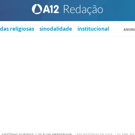
das religiosas
sinodalidade
institucional
ANUNC
. ANTÔNIO QUEIROZ, C.SS.R (IN MEMORIAM)
EM HISTÓRIAS DE VIDA
01 ABR 201