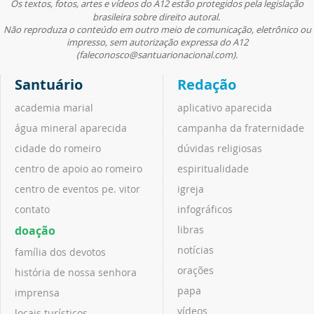
Os textos, fotos, artes e vídeos do A12 estão protegidos pela legislação
brasileira sobre direito autoral.
Não reproduza o conteúdo em outro meio de comunicação, eletrônico ou
impresso, sem autorização expressa do A12
(faleconosco@santuarionacional.com).
Santuário
Redação
academia marial
aplicativo aparecida
água mineral aparecida
campanha da fraternidade
cidade do romeiro
dúvidas religiosas
centro de apoio ao romeiro
espiritualidade
centro de eventos pe. vitor
igreja
contato
infográficos
doação
libras
notícias
família dos devotos
orações
história de nossa senhora
papa
imprensa
vídeos
locais turísticos