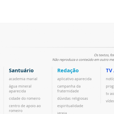
Os textos, fo
Não reproduza o conteúdo em outro meio
Santuário
Redação
TV
academia marial
aplicativo aparecida
notí
água mineral
campanha da
prog
aparecida
fraternidade
tv ao
cidade do romeiro
dúvidas religiosas
víde
centro de apoio ao
espiritualidade
romeiro
igreja