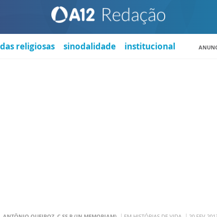
das religiosas
sinodalidade
institucional
ANUNC
. ANTÔNIO QUEIROZ, C.SS.R (IN MEMORIAM)
EM HISTÓRIAS DE VIDA
20 FEV 201