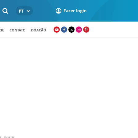
Fazer login
PT
IE
CONTATO
DOAÇÃO
3 - 04H19