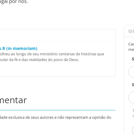
gai por nós.
QU
Cad
Ss.R (in memoriam)
me
colheu ao longo de seu ministério centenas de histórias que
ular da fé e das realidades do povo de Deus.
S
omentar
dade exclusiva de seus autores e não representam a opinião do