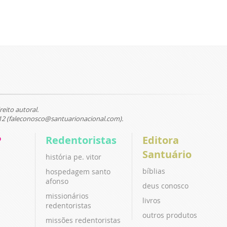
reito autoral.
12 (faleconosco@santuarionacional.com).
P
Redentoristas
Editora
Santuário
história pe. vitor
bíblias
hospedagem santo
afonso
deus conosco
missionários
livros
redentoristas
outros produtos
missões redentoristas