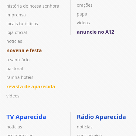
orações
história de nossa senhora
papa
imprensa
vídeos
locais turísticos
anuncie no A12
loja oficial
notícias
novena e festa
o santuário
pastoral
rainha hotéis
revista de aparecida
vídeos
TV Aparecida
Rádio Aparecida
notícias
notícias
programação
ouça ao vivo