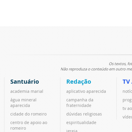
Os textos, fo
Não reproduza o conteúdo em outro meio
Santuário
Redação
TV
academia marial
aplicativo aparecida
notí
água mineral
campanha da
prog
aparecida
fraternidade
tv ao
cidade do romeiro
dúvidas religiosas
víde
centro de apoio ao
espiritualidade
romeiro
igreja