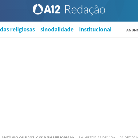
das religiosas
sinodalidade
institucional
ANUNC
. ANTÔNIO QUEIROZ, C.SS.R (IN MEMORIAM)
EM HISTÓRIAS DE VIDA
21 DEZ 201