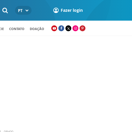
Fazer login
PT
IE
CONTATO
DOAÇÃO
4 - 08H00