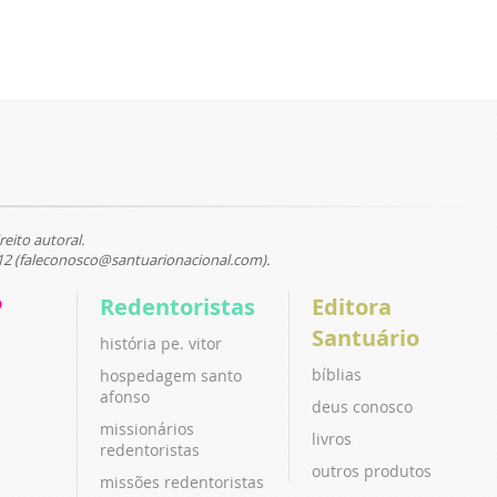
reito autoral.
12 (faleconosco@santuarionacional.com).
P
Redentoristas
Editora
Santuário
história pe. vitor
bíblias
hospedagem santo
afonso
deus conosco
missionários
livros
redentoristas
outros produtos
missões redentoristas