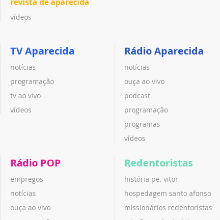
revista de aparecida
vídeos
TV Aparecida
Rádio Aparecida
notícias
notícias
programação
ouça ao vivo
tv ao vivo
podcast
vídeos
programação
programas
vídeos
Rádio POP
Redentoristas
empregos
história pe. vitor
notícias
hospedagem santo afonso
ouça ao vivo
missionários redentoristas