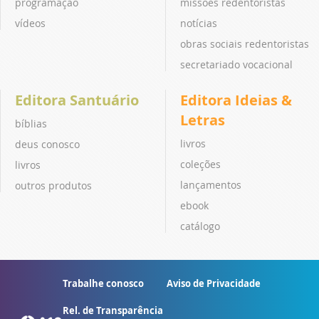
programação
missões redentoristas
vídeos
notícias
obras sociais redentoristas
secretariado vocacional
Editora Santuário
Editora Ideias &
Letras
bíblias
livros
deus conosco
coleções
livros
lançamentos
outros produtos
ebook
catálogo
Trabalhe conosco
Aviso de Privacidade
Rel. de Transparência