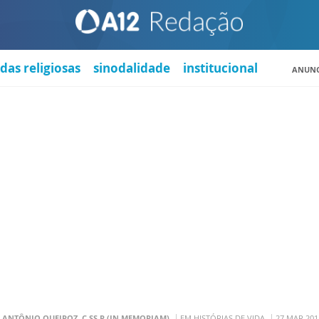
das religiosas
sinodalidade
institucional
ANUNC
. ANTÔNIO QUEIROZ, C.SS.R (IN MEMORIAM)
EM HISTÓRIAS DE VIDA
27 MAR 201