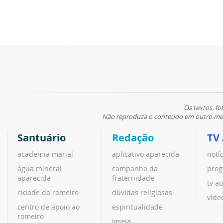
Os textos, fo
Não reproduza o conteúdo em outro meio
Santuário
Redação
TV
academia marial
aplicativo aparecida
notí
água mineral
campanha da
prog
aparecida
fraternidade
tv ao
cidade do romeiro
dúvidas religiosas
víde
centro de apoio ao
espiritualidade
romeiro
igreja