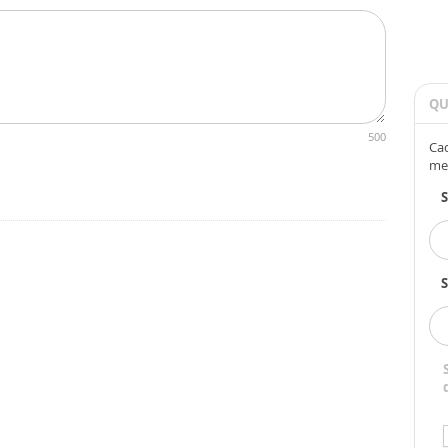
QU
500
Cad
me
S