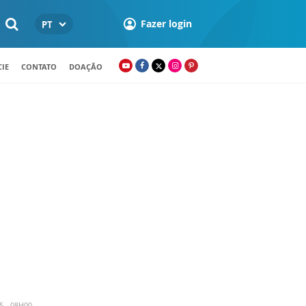
Fazer login
PT
IE
CONTATO
DOAÇÃO
5 - 08H00