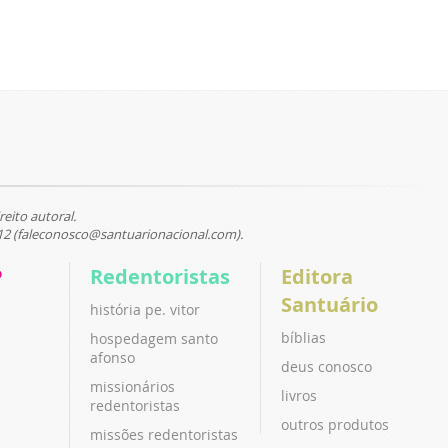
reito autoral.
12 (faleconosco@santuarionacional.com).
P
Redentoristas
Editora
Santuário
história pe. vitor
bíblias
hospedagem santo
afonso
deus conosco
missionários
livros
redentoristas
outros produtos
missões redentoristas