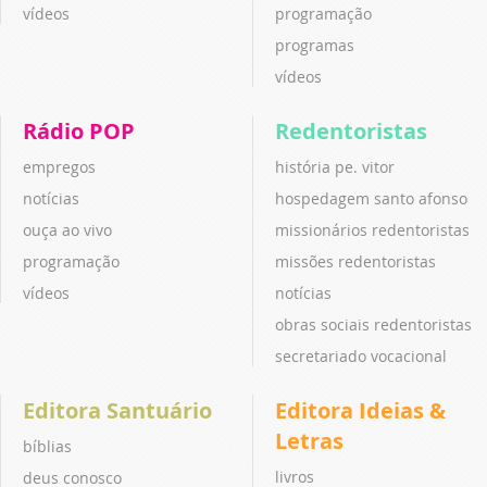
vídeos
programação
programas
vídeos
Rádio POP
Redentoristas
empregos
história pe. vitor
notícias
hospedagem santo afonso
ouça ao vivo
missionários redentoristas
programação
missões redentoristas
vídeos
notícias
obras sociais redentoristas
secretariado vocacional
Editora Santuário
Editora Ideias &
Letras
bíblias
livros
deus conosco