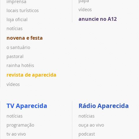
papa
imprensa
vídeos
locais turísticos
anuncie no A12
loja oficial
notícias
novena e festa
o santuário
pastoral
rainha hotéis
revista de aparecida
vídeos
TV Aparecida
Rádio Aparecida
notícias
notícias
programação
ouça ao vivo
tv ao vivo
podcast