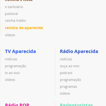
o santuário
pastoral
rainha hotéis
revista de aparecida
vídeos
TV Aparecida
Rádio Aparecida
notícias
notícias
programação
ouça ao vivo
tv ao vivo
podcast
vídeos
programação
programas
vídeos
Rádio POP
Redentoristas