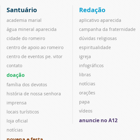
Santuário
Redação
academia marial
aplicativo aparecida
água mineral aparecida
campanha da fraternidade
cidade do romeiro
dúvidas religiosas
centro de apoio ao romeiro
espiritualidade
centro de eventos pe. vitor
igreja
contato
infográficos
doação
libras
notícias
família dos devotos
orações
história de nossa senhora
papa
imprensa
vídeos
locais turísticos
anuncie no A12
loja oficial
notícias
novena e festa