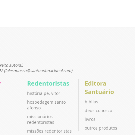
reito autoral.
12 (faleconosco@santuarionacional.com).
P
Redentoristas
Editora
Santuário
história pe. vitor
bíblias
hospedagem santo
afonso
deus conosco
missionários
livros
redentoristas
outros produtos
missões redentoristas