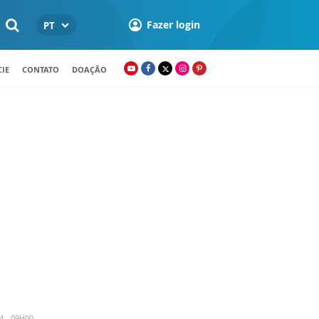
Fazer login
PT
IE
CONTATO
DOAÇÃO
4 - 09H00