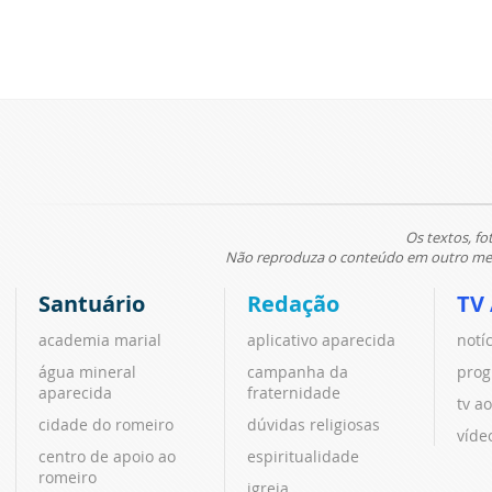
Os textos, fo
Não reproduza o conteúdo em outro meio
Santuário
Redação
TV
academia marial
aplicativo aparecida
notí
água mineral
campanha da
prog
aparecida
fraternidade
tv ao
cidade do romeiro
dúvidas religiosas
víde
centro de apoio ao
espiritualidade
romeiro
igreja