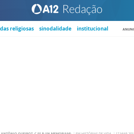
das religiosas
sinodalidade
institucional
ANUNC
. ANTÔNIO QUEIROZ, C.SS.R (IN MEMORIAM)
EM HISTÓRIAS DE VIDA
17 MAR 201