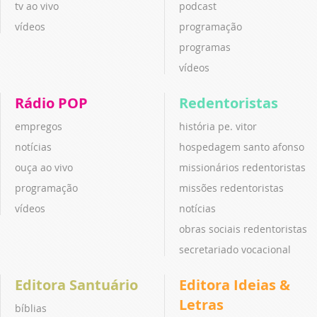
tv ao vivo
podcast
vídeos
programação
programas
vídeos
Rádio POP
Redentoristas
empregos
história pe. vitor
notícias
hospedagem santo afonso
ouça ao vivo
missionários redentoristas
programação
missões redentoristas
vídeos
notícias
obras sociais redentoristas
secretariado vocacional
Editora Santuário
Editora Ideias &
Letras
bíblias