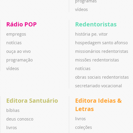
programas
vídeos
Rádio POP
Redentoristas
empregos
história pe. vitor
notícias
hospedagem santo afonso
ouça ao vivo
missionários redentoristas
programação
missões redentoristas
vídeos
notícias
obras sociais redentoristas
secretariado vocacional
Editora Santuário
Editora Ideias &
Letras
bíblias
livros
deus conosco
coleções
livros