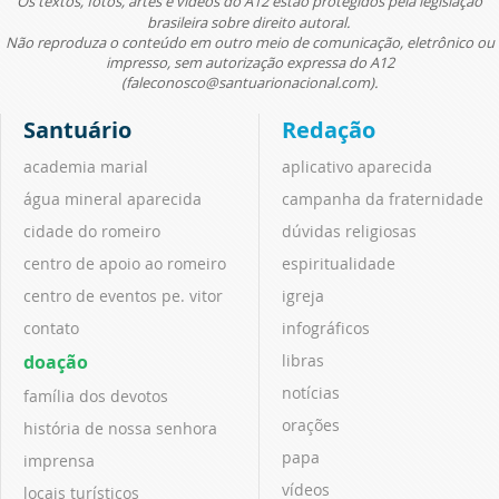
Os textos, fotos, artes e vídeos do A12 estão protegidos pela legislação
brasileira sobre direito autoral.
Não reproduza o conteúdo em outro meio de comunicação, eletrônico ou
impresso, sem autorização expressa do A12
(faleconosco@santuarionacional.com).
Santuário
Redação
academia marial
aplicativo aparecida
água mineral aparecida
campanha da fraternidade
cidade do romeiro
dúvidas religiosas
centro de apoio ao romeiro
espiritualidade
centro de eventos pe. vitor
igreja
contato
infográficos
doação
libras
notícias
família dos devotos
orações
história de nossa senhora
papa
imprensa
vídeos
locais turísticos