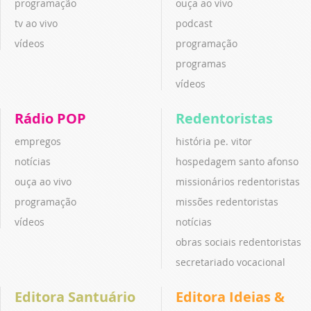
programação
ouça ao vivo
tv ao vivo
podcast
vídeos
programação
programas
vídeos
Rádio POP
Redentoristas
empregos
história pe. vitor
notícias
hospedagem santo afonso
ouça ao vivo
missionários redentoristas
programação
missões redentoristas
vídeos
notícias
obras sociais redentoristas
secretariado vocacional
Editora Santuário
Editora Ideias &