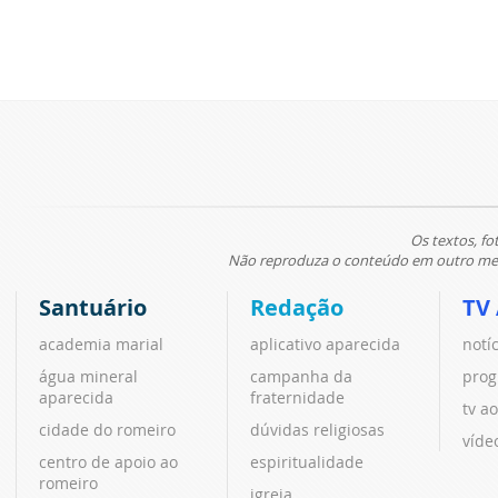
Os textos, fo
Não reproduza o conteúdo em outro meio
Santuário
Redação
TV
academia marial
aplicativo aparecida
notí
água mineral
campanha da
prog
aparecida
fraternidade
tv ao
cidade do romeiro
dúvidas religiosas
víde
centro de apoio ao
espiritualidade
romeiro
igreja