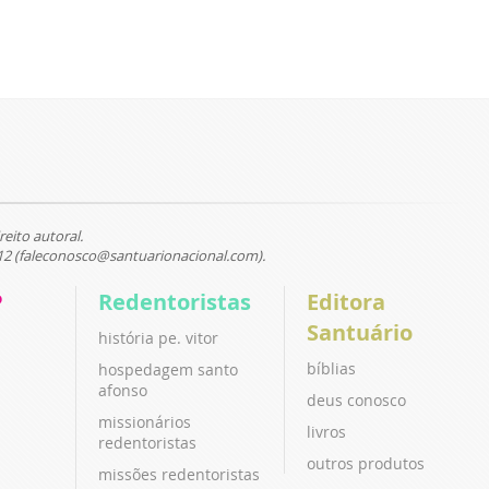
reito autoral.
12 (faleconosco@santuarionacional.com).
P
Redentoristas
Editora
Santuário
história pe. vitor
bíblias
hospedagem santo
afonso
deus conosco
missionários
livros
redentoristas
outros produtos
missões redentoristas