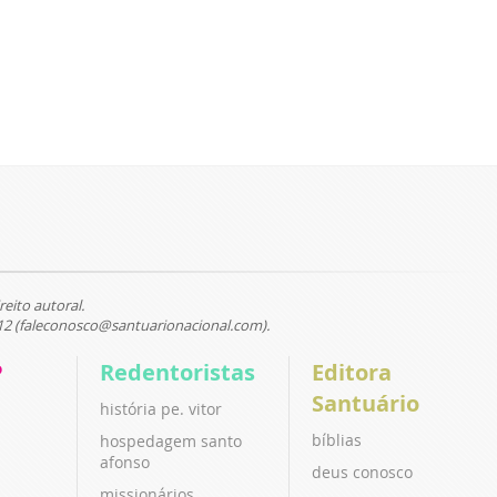
reito autoral.
12 (faleconosco@santuarionacional.com).
P
Redentoristas
Editora
Santuário
história pe. vitor
bíblias
hospedagem santo
afonso
deus conosco
missionários