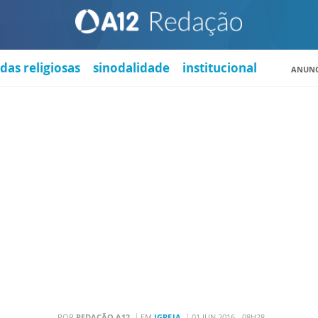
das religiosas
sinodalidade
institucional
ANUNC
POR
REDAÇÃO A12
EM
IGREJA
01 JUN 2016 - 08H28