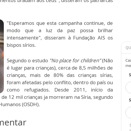
imentos bradam aos céus”, disseram os patriarcas
"Esperamos que esta campanha continue, de
modo que a luz da paz possa brilhar
intensamente", disseram à Fundação AIS os
bispos sírios.
QU
Segundo o estudo
"No place for children"
(Não
Cad
me
é lugar para crianças), cerca de 8,5 milhões de
crianças, mais de 80% das crianças sírias,
foram afetadas pelo conflito, dentro do país ou
como refugiados. Desde 2011, início da
s de 12 mil crianças ja morreram na Síria, segundo
S
os Humanos (OSDH).
omentar