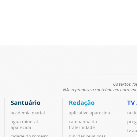
Os textos, fo
Não reproduza o conteúdo em outro meio
Santuário
Redação
TV
academia marial
aplicativo aparecida
notí
água mineral
campanha da
prog
aparecida
fraternidade
tv ao
cidade do romeiro
dúvidas religiosas