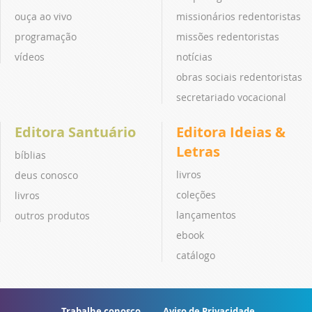
ouça ao vivo
missionários redentoristas
programação
missões redentoristas
vídeos
notícias
obras sociais redentoristas
secretariado vocacional
Editora Santuário
Editora Ideias &
Letras
bíblias
livros
deus conosco
coleções
livros
lançamentos
outros produtos
ebook
catálogo
Trabalhe conosco
Aviso de Privacidade