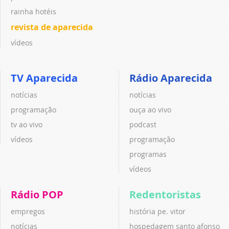
rainha hotéis
revista de aparecida
vídeos
TV Aparecida
Rádio Aparecida
notícias
notícias
programação
ouça ao vivo
tv ao vivo
podcast
vídeos
programação
programas
vídeos
Rádio POP
Redentoristas
empregos
história pe. vitor
notícias
hospedagem santo afonso