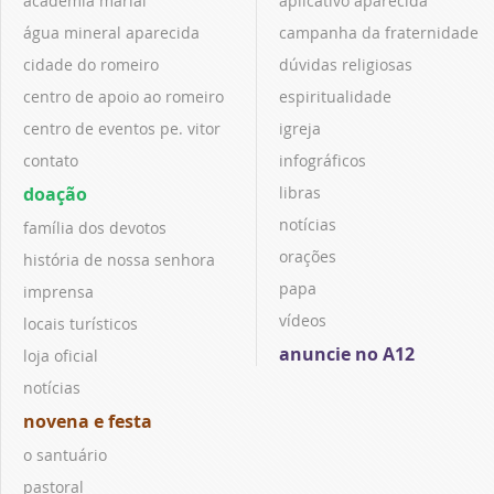
academia marial
aplicativo aparecida
água mineral aparecida
campanha da fraternidade
cidade do romeiro
dúvidas religiosas
centro de apoio ao romeiro
espiritualidade
centro de eventos pe. vitor
igreja
contato
infográficos
doação
libras
notícias
família dos devotos
orações
história de nossa senhora
papa
imprensa
vídeos
locais turísticos
anuncie no A12
loja oficial
notícias
novena e festa
o santuário
pastoral