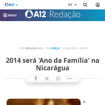
PT
MENU
POR
REDAÇÃO A12
EM
IGREJA
03 JAN 2014 - 09H34
2014 será 'Ano da Família' na
Nicarágua
A