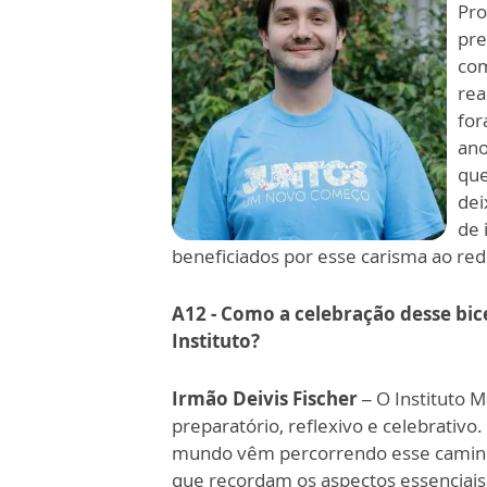
Pro
pre
com
rea
for
ano
que
dei
de 
beneficiados por esse carisma ao r
A12 - Como a celebração desse bi
Instituto?
Irmão Deivis Fischer –
O Instituto M
preparatório, reflexivo e celebrativo
mundo vêm percorrendo esse caminho
que recordam os aspectos essenciais 