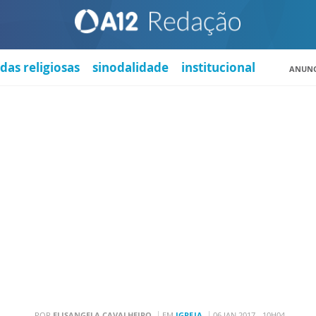
das religiosas
sinodalidade
institucional
ANUNC
POR
ELISANGELA CAVALHEIRO
EM
IGREJA
06 JAN 2017 - 10H04