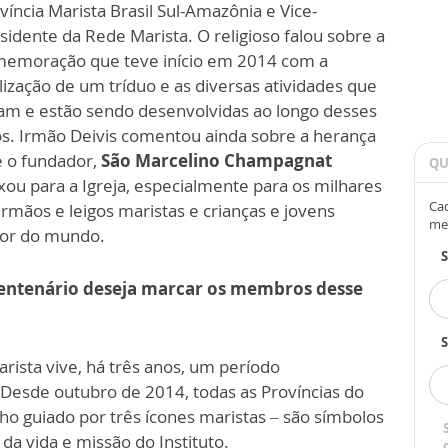
víncia Marista Brasil Sul-Amazônia e Vice-
sidente da Rede Marista. O religioso falou sobre a
emoração que teve início em 2014 com a
lização de um tríduo e as diversas atividades que
am e estão sendo desenvolvidas ao longo desses
s. Irmão Deivis comentou ainda sobre a herança
 o fundador,
São Marcelino Champagnat
QU
xou para a Igreja, especialmente para os milhares
Cad
irmãos e leigos maristas e crianças e jovens
me
edor do mundo.
centenário deseja marcar os membros desse
S
arista vive, há três anos, um período
. Desde outubro de 2014, todas as Províncias do
 guiado por três ícones maristas – são símbolos
da vida e missão do Instituto.