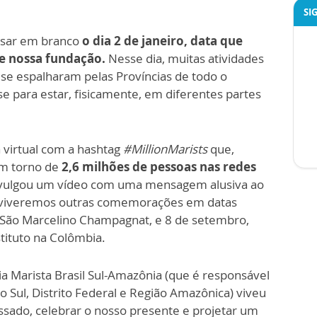
SI
sar em branco
o dia 2 de janeiro,
data que
e nossa fundação.
Nesse dia, muitas atividades
 se espalharam pelas Províncias de todo o
 para estar, fisicamente, em diferentes partes
virtual com a hashtag
#MillionMarists
que,
 em torno de
2,6 milhões de pessoas nas redes
vulgou um vídeo com uma mensagem alusiva ao
da viveremos outras comemorações em datas
e São Marcelino Champagnat, e 8 de setembro,
stituto na Colômbia.
ia Marista Brasil Sul-Amazônia (que é responsável
 Sul, Distrito Federal e Região Amazônica) viveu
ado, celebrar o nosso presente e projetar um