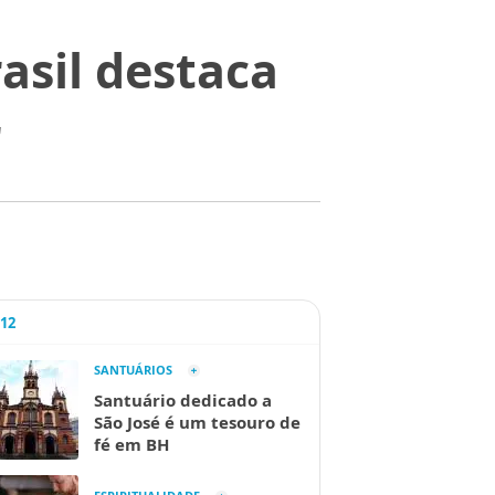
asil destaca
r
A12
SANTUÁRIOS
Santuário dedicado a
São José é um tesouro de
fé em BH