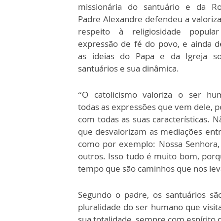
missionária do santuário e da Ro
Padre Alexandre defendeu a valoriza
respeito à religiosidade popul
expressão de fé do povo, e ainda d
as ideias do Papa e da Igreja s
santuários e sua dinâmica.
“O catolicismo valoriza o ser h
todas as expressões que vem dele, p
com todas as suas características.
que desvalorizam as mediações entre 
como por exemplo: Nossa Senhora, p
outros. Isso tudo é muito bom, por
tempo que são caminhos que nos lev
Segundo o padre, os santuários sã
pluralidade do ser humano que visita 
sua totalidade, sempre com espírito 