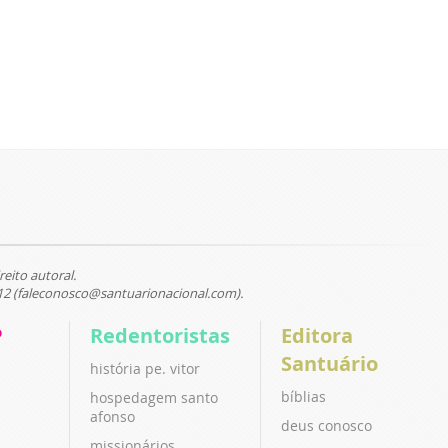
reito autoral.
12 (faleconosco@santuarionacional.com).
P
Redentoristas
Editora
Santuário
história pe. vitor
bíblias
hospedagem santo
afonso
deus conosco
missionários