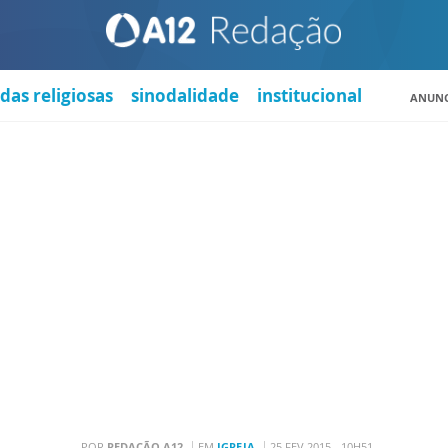
das religiosas
sinodalidade
institucional
ANUNC
POR
REDAÇÃO A12
EM
IGREJA
25 FEV 2015 - 10H51