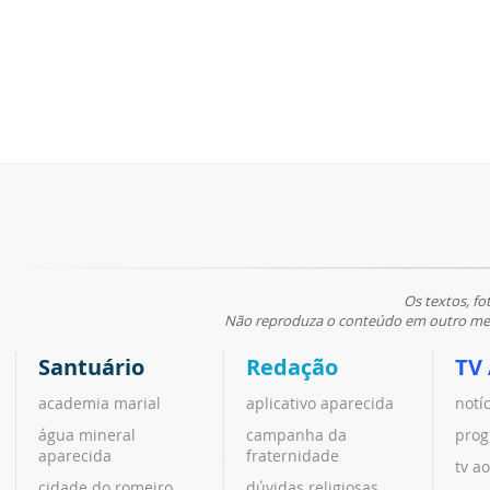
Os textos, fo
Não reproduza o conteúdo em outro meio
Santuário
Redação
TV
academia marial
aplicativo aparecida
notí
água mineral
campanha da
prog
aparecida
fraternidade
tv ao
cidade do romeiro
dúvidas religiosas