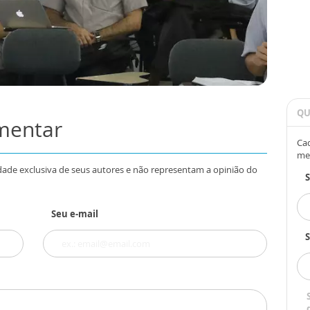
QU
omentar
Cad
me
dade exclusiva de seus autores e não representam a opinião do
Seu e-mail
S