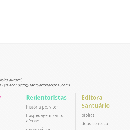
reito autoral.
12 (faleconosco@santuarionacional.com).
P
Redentoristas
Editora
Santuário
história pe. vitor
bíblias
hospedagem santo
afonso
deus conosco
missionários