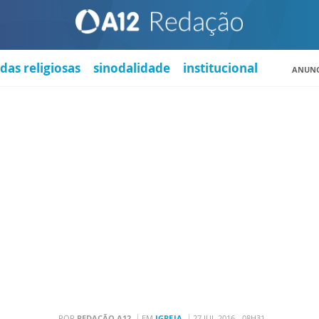
das religiosas
sinodalidade
institucional
ANUNC
POR
REDAÇÃO A12
EM
IGREJA
27 JUL 2016 - 08H31