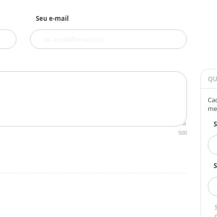
Seu e-mail
QU
Cad
me
500
S