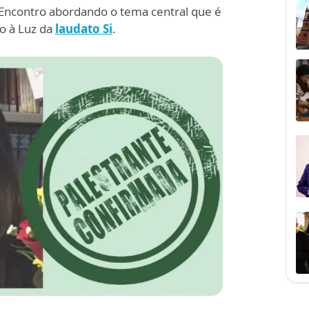
o Encontro abordando o tema central que é
mo à Luz da
laudato Si
.