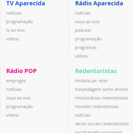
TV Aparecida
Rádio Aparecida
notícias
notícias
programação
ouça ao vivo
tv ao vivo
podcast
vídeos
programação
programas
vídeos
Rádio POP
Redentoristas
empregos
história pe. vitor
notícias
hospedagem santo afonso
ouça ao vivo
missionários redentoristas
programação
missões redentoristas
vídeos
notícias
obras sociais redentoristas
secretariado vocacional