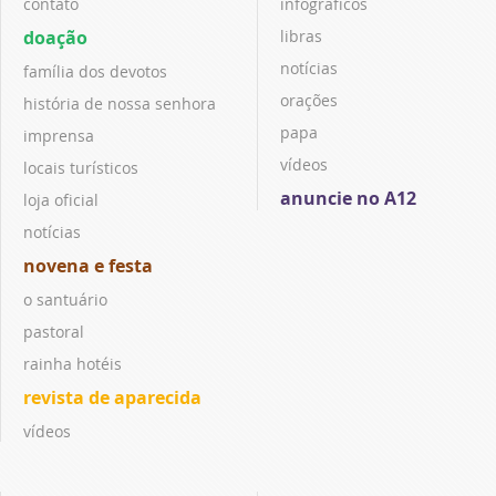
contato
infográficos
doação
libras
notícias
família dos devotos
orações
história de nossa senhora
papa
imprensa
vídeos
locais turísticos
anuncie no A12
loja oficial
notícias
novena e festa
o santuário
pastoral
rainha hotéis
revista de aparecida
vídeos