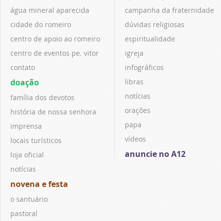
água mineral aparecida
campanha da fraternidade
cidade do romeiro
dúvidas religiosas
centro de apoio ao romeiro
espiritualidade
centro de eventos pe. vitor
igreja
contato
infográficos
doação
libras
notícias
família dos devotos
orações
história de nossa senhora
papa
imprensa
vídeos
locais turísticos
anuncie no A12
loja oficial
notícias
novena e festa
o santuário
pastoral