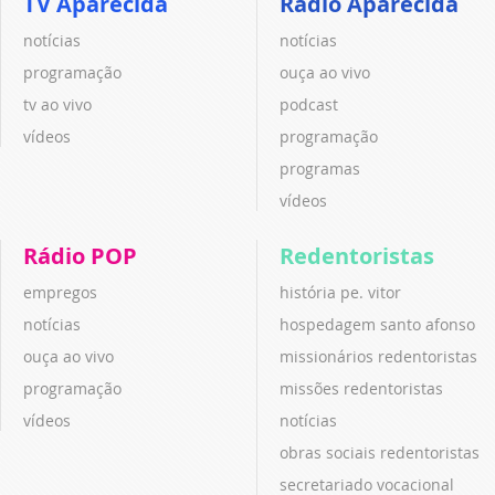
TV Aparecida
Rádio Aparecida
notícias
notícias
programação
ouça ao vivo
tv ao vivo
podcast
vídeos
programação
programas
vídeos
Rádio POP
Redentoristas
empregos
história pe. vitor
notícias
hospedagem santo afonso
ouça ao vivo
missionários redentoristas
programação
missões redentoristas
vídeos
notícias
obras sociais redentoristas
secretariado vocacional