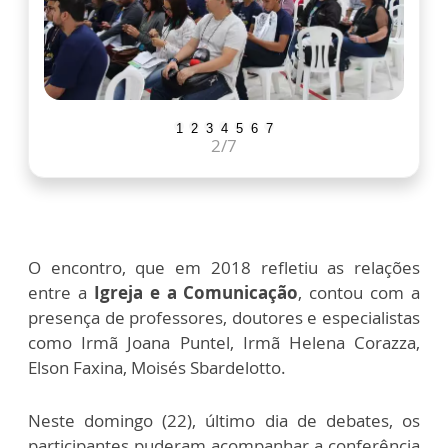
1
2
3
4
5
6
7
2
/7
O encontro, que em 2018 refletiu as relações
entre a
Igreja e a Comunicação
, contou com a
presença de professores, doutores e especialistas
como Irmã Joana Puntel, Irmã Helena Corazza,
Elson Faxina, Moisés Sbardelotto.
Neste domingo (22), último dia de debates, os
participantes puderam acompanhar a conferência