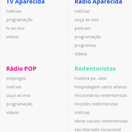
TV Aparecida
Rádio Aparecida
notícias
notícias
programação
ouça ao vivo
tv ao vivo
podcast
vídeos
programação
programas
vídeos
Rádio POP
Redentoristas
empregos
história pe. vitor
notícias
hospedagem santo afonso
ouça ao vivo
missionários redentoristas
programação
missões redentoristas
vídeos
notícias
obras sociais redentoristas
secretariado vocacional