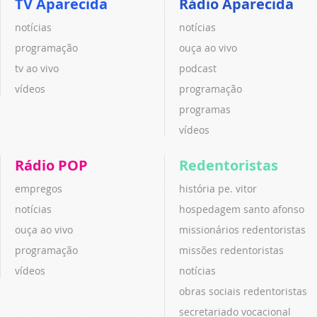
TV Aparecida
Rádio Aparecida
notícias
notícias
programação
ouça ao vivo
tv ao vivo
podcast
vídeos
programação
programas
vídeos
Rádio POP
Redentoristas
empregos
história pe. vitor
notícias
hospedagem santo afonso
ouça ao vivo
missionários redentoristas
programação
missões redentoristas
vídeos
notícias
obras sociais redentoristas
secretariado vocacional