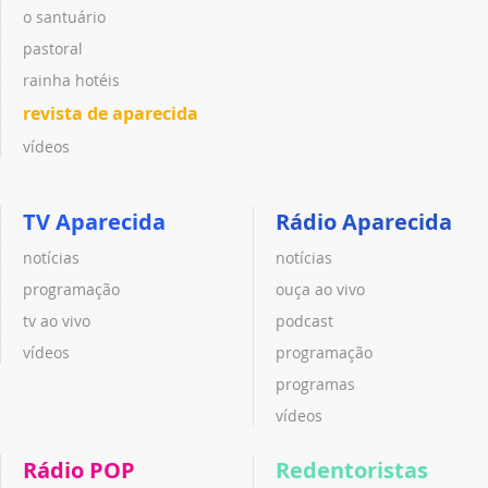
o santuário
pastoral
rainha hotéis
revista de aparecida
vídeos
TV Aparecida
Rádio Aparecida
notícias
notícias
programação
ouça ao vivo
tv ao vivo
podcast
vídeos
programação
programas
vídeos
Rádio POP
Redentoristas