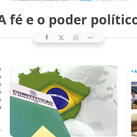
A fé e o poder polític
m
+ 
o
o
u
o
a
r