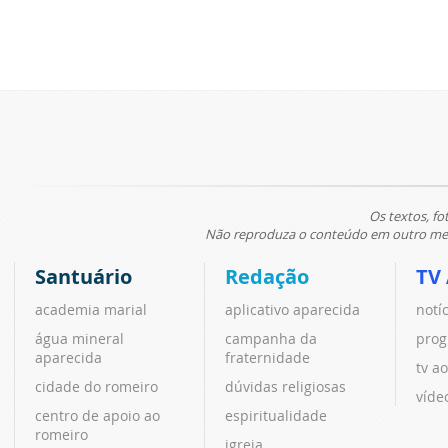
Os textos, fo
Não reproduza o conteúdo em outro meio
Santuário
Redação
TV
academia marial
aplicativo aparecida
notí
água mineral
campanha da
prog
aparecida
fraternidade
tv ao
cidade do romeiro
dúvidas religiosas
víde
centro de apoio ao
espiritualidade
romeiro
igreja