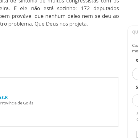
lta de sintonia de muitos congressistas com os
leira. E ele não está sozinho: 172 deputados
é bem provável que nenhum deles nem se deu ao
outro problema. Que Deus nos projeta.
QU
Cad
me
S
Ss.R
Província de Goiás