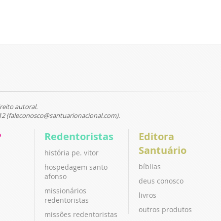
reito autoral.
12 (faleconosco@santuarionacional.com).
P
Redentoristas
Editora
Santuário
história pe. vitor
bíblias
hospedagem santo
afonso
deus conosco
missionários
livros
redentoristas
outros produtos
missões redentoristas