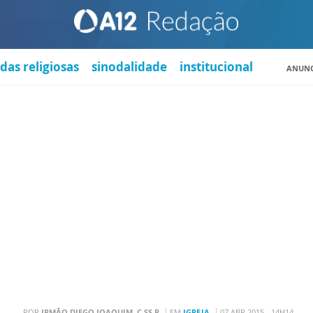
das religiosas
sinodalidade
institucional
ANUNC
POR
IRMÃO DIEGO JOAQUIM, C.SS.R
EM
IGREJA
07 ABR 2015 - 14H14