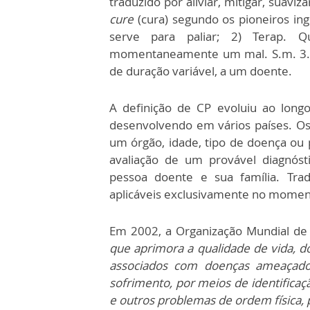
traduzido por aliviar, mitigar, suavi
cure
(cura) segundo os pioneiros ingl
serve para paliar; 2) Terap. Q
momentaneamente um mal. S.m. 3. Q
de duração variável, a um doente.
A definição de CP evoluiu ao lon
desenvolvendo em vários países. Os
um órgão, idade, tipo de doença ou
avaliação de um provável diagnóst
pessoa doente e sua família. Tra
aplicáveis exclusivamente no momen
Em 2002, a Organização Mundial de
que aprimora a qualidade de vida, d
associados com doenças ameaçador
sofrimento, por meios de identificaç
e outros problemas de ordem física, p