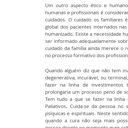
Um outro aspecto ético e humano 
humanas e profissionais é considera
cuidados. O cuidado os familiares
global dos pacientes internados nas
humanizado. Existe a necessidade h
ser informado adequadamente sobre
cuidado da família ainda merece o r
no processo formativo dos profission
Quando alguém diz que não tem mai
degenerativa, incurável, ou termin
fazer na linha de investimentos 
prolongaria um processo peno de sof
Tem tudo a que se fazer na linha 
Paliativos. Cuida-se da pessoa no s
psíquicas e espirituais. Neste sent
quando a cura não seja mais possí
pessoa doente no momento mais críti