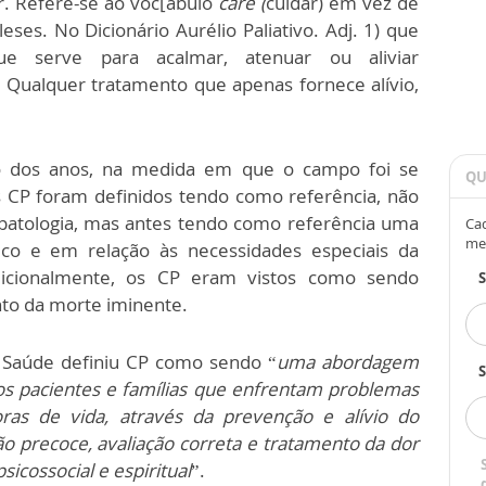
zar. Refere-se ao voc[abulo
care (
cuidar) em vez de
eses. No Dicionário Aurélio Paliativo. Adj. 1) que
ue serve para acalmar, atenuar ou aliviar
ualquer tratamento que apenas fornece alívio,
go dos anos, na medida em que o campo foi se
QU
 CP foram definidos tendo como referência, não
 patologia, mas antes tendo como referência uma
Cad
me
ico e em relação às necessidades especiais da
dicionalmente, os CP eram vistos como sendo
to da morte iminente.
 Saúde definiu CP como sendo “
uma abordagem
S
os pacientes e famílias que enfrentam problemas
as de vida, através da prevenção e alívio do
ão precoce, avaliação correta e tratamento da dor
sicossocial e espiritual
”.