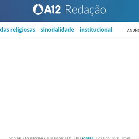
das religiosas
sinodalidade
institucional
ANUNC
POR
PE. LEO PESSINI (IN MEMORIAM)
EM
IGREJA
02 NOV 2015 - 07H51