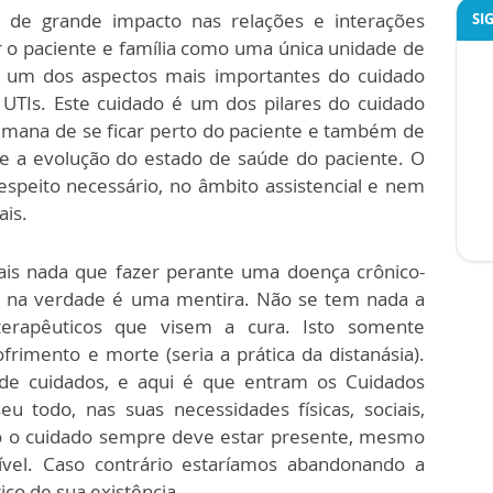
de grande impacto nas relações e interações
SI
r o paciente e família como uma única unidade de
 é um dos aspectos mais importantes do cuidado
 UTIs. Este cuidado é um dos pilares do cuidado
umana de se ficar perto do paciente e também de
 a evolução do estado de saúde do paciente. O
espeito necessário, no âmbito assistencial e nem
ais.
s nada que fazer perante uma doença crônico-
al, na verdade é uma mentira. Não se tem nada a
terapêuticos que visem a cura. Isto somente
rimento e morte (seria a prática da distanásia).
de cuidados, e aqui é que entram os Cuidados
eu todo, nas suas necessidades físicas, sociais,
ido o cuidado sempre deve estar presente, mesmo
vel. Caso contrário estaríamos abandonando a
co de sua existência.